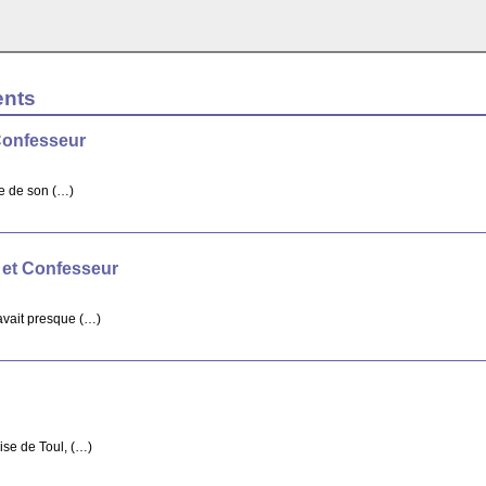
ents
Confesseur
re de son (…)
 et Confesseur
avait presque (…)
ise de Toul, (…)