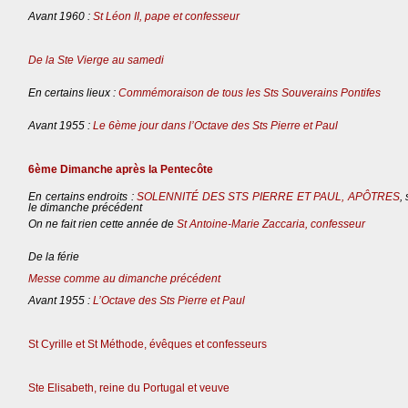
Avant 1960 :
St Léon II, pape et confesseur
De la Ste Vierge au samedi
En certains lieux :
Commémoraison de tous les Sts Souverains Pontifes
Avant 1955 :
Le 6ème jour dans l’Octave des Sts Pierre et Paul
6ème Dimanche après la Pentecôte
En certains endroits :
SOLENNITÉ DES STS PIERRE ET PAUL, APÔTRES
,
le dimanche précédent
On ne fait rien cette année de
St Antoine-Marie Zaccaria, confesseur
De la férie
Messe comme au dimanche précédent
Avant 1955 :
L’Octave des Sts Pierre et Paul
St Cyrille et St Méthode, évêques et confesseurs
Ste Elisabeth, reine du Portugal et veuve