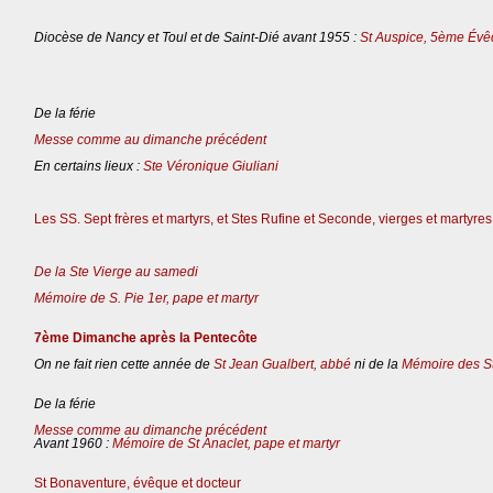
Diocèse de Nancy et Toul et de Saint-Dié avant 1955 :
St Auspice, 5ème Évê
De la férie
Messe comme au dimanche précédent
En certains lieux :
Ste Véronique Giuliani
Les SS. Sept frères et martyrs, et Stes Rufine et Seconde, vierges et martyres
De la Ste Vierge au samedi
Mémoire de S. Pie 1er, pape et martyr
7ème Dimanche après la Pentecôte
On ne fait rien cette année de
St Jean Gualbert, abbé
ni de la
Mémoire des St
De la férie
Messe comme au dimanche précédent
Avant 1960 :
Mémoire de St Anaclet, pape et martyr
St Bonaventure, évêque et docteur