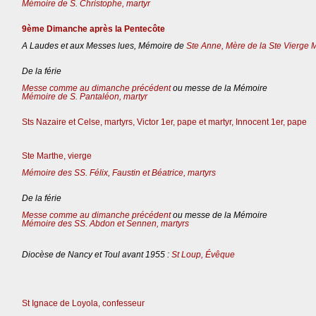
Mémoire de S. Christophe, martyr
9ème Dimanche après la Pentecôte
A Laudes et aux Messes lues, Mémoire de
Ste Anne, Mère de la Ste Vierge 
De la férie
Messe comme au dimanche précédent
ou messe de la Mémoire
Mémoire de S. Pantaléon, martyr
Sts Nazaire et Celse, martyrs, Victor 1er, pape et martyr, Innocent 1er, pape
Ste Marthe, vierge
Mémoire des SS. Félix, Faustin et Béatrice, martyrs
De la férie
Messe comme au dimanche précédent
ou messe de la Mémoire
Mémoire des SS. Abdon et Sennen, martyrs
Diocèse de Nancy et Toul avant 1955 :
St Loup, Évêque
St Ignace de Loyola, confesseur