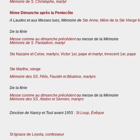
Mémoire de S. Christophe, martyr
9ème Dimanche après la Pentecôte
A Laudes et aux Messes lues, Mémoire de
Ste Anne, Mère de la Ste Vierge 
De la férie
Messe comme au dimanche précédent
ou messe de la Mémoire
Mémoire de S. Pantaléon, martyr
Sts Nazaire et Celse, martyrs, Victor 1er, pape et martyr, Innocent 1er, pape
Ste Marthe, vierge
Mémoire des SS. Félix, Faustin et Béatrice, martyrs
De la férie
Messe comme au dimanche précédent
ou messe de la Mémoire
Mémoire des SS. Abdon et Sennen, martyrs
Diocèse de Nancy et Toul avant 1955 :
St Loup, Évêque
St Ignace de Loyola, confesseur