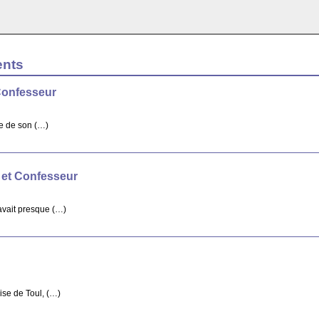
ents
Confesseur
re de son (…)
 et Confesseur
avait presque (…)
ise de Toul, (…)