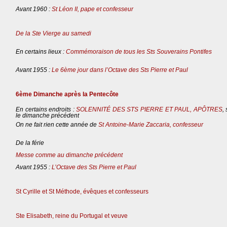
Avant 1960 :
St Léon II, pape et confesseur
De la Ste Vierge au samedi
En certains lieux :
Commémoraison de tous les Sts Souverains Pontifes
Avant 1955 :
Le 6ème jour dans l’Octave des Sts Pierre et Paul
6ème Dimanche après la Pentecôte
En certains endroits :
SOLENNITÉ DES STS PIERRE ET PAUL, APÔTRES
,
le dimanche précédent
On ne fait rien cette année de
St Antoine-Marie Zaccaria, confesseur
De la férie
Messe comme au dimanche précédent
Avant 1955 :
L’Octave des Sts Pierre et Paul
St Cyrille et St Méthode, évêques et confesseurs
Ste Elisabeth, reine du Portugal et veuve