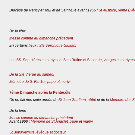
Diocèse de Nancy et Toul et de Saint-Dié avant 1955 :
St Auspice, 5ème Évê
De la férie
Messe comme au dimanche précédent
En certains lieux :
Ste Véronique Giuliani
Les SS. Sept frères et martyrs, et Stes Rufine et Seconde, vierges et martyres
De la Ste Vierge au samedi
Mémoire de S. Pie 1er, pape et martyr
7ème Dimanche après la Pentecôte
On ne fait rien cette année de
St Jean Gualbert, abbé
ni de la
Mémoire des St
De la férie
Messe comme au dimanche précédent
Avant 1960 :
Mémoire de St Anaclet, pape et martyr
St Bonaventure, évêque et docteur