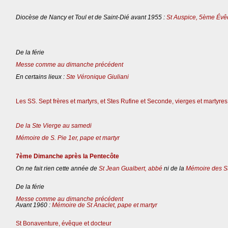
Diocèse de Nancy et Toul et de Saint-Dié avant 1955 :
St Auspice, 5ème Évê
De la férie
Messe comme au dimanche précédent
En certains lieux :
Ste Véronique Giuliani
Les SS. Sept frères et martyrs, et Stes Rufine et Seconde, vierges et martyres
De la Ste Vierge au samedi
Mémoire de S. Pie 1er, pape et martyr
7ème Dimanche après la Pentecôte
On ne fait rien cette année de
St Jean Gualbert, abbé
ni de la
Mémoire des St
De la férie
Messe comme au dimanche précédent
Avant 1960 :
Mémoire de St Anaclet, pape et martyr
St Bonaventure, évêque et docteur