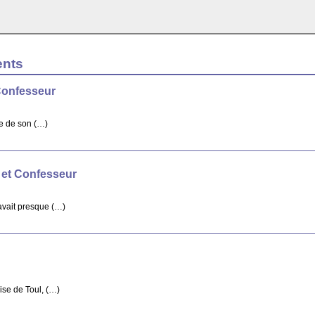
ents
Confesseur
re de son (…)
 et Confesseur
avait presque (…)
ise de Toul, (…)