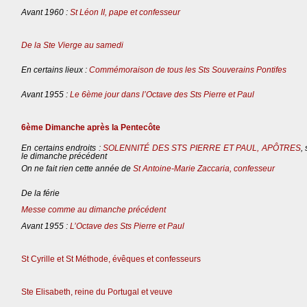
Avant 1960 :
St Léon II, pape et confesseur
De la Ste Vierge au samedi
En certains lieux :
Commémoraison de tous les Sts Souverains Pontifes
Avant 1955 :
Le 6ème jour dans l’Octave des Sts Pierre et Paul
6ème Dimanche après la Pentecôte
En certains endroits :
SOLENNITÉ DES STS PIERRE ET PAUL, APÔTRES
,
le dimanche précédent
On ne fait rien cette année de
St Antoine-Marie Zaccaria, confesseur
De la férie
Messe comme au dimanche précédent
Avant 1955 :
L’Octave des Sts Pierre et Paul
St Cyrille et St Méthode, évêques et confesseurs
Ste Elisabeth, reine du Portugal et veuve