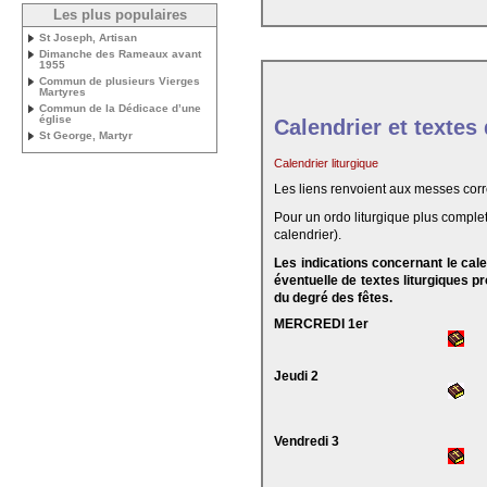
Les plus populaires
St Joseph, Artisan
Dimanche des Rameaux avant
1955
Commun de plusieurs Vierges
Martyres
Commun de la Dédicace d’une
église
Calendrier et textes
St George, Martyr
Calendrier liturgique
Les liens renvoient aux messes cor
Pour un ordo liturgique plus complet
calendrier).
Les indications concernant le cal
éventuelle de textes liturgiques 
du degré des fêtes.
MERCREDI 1er
Jeudi 2
Vendredi 3