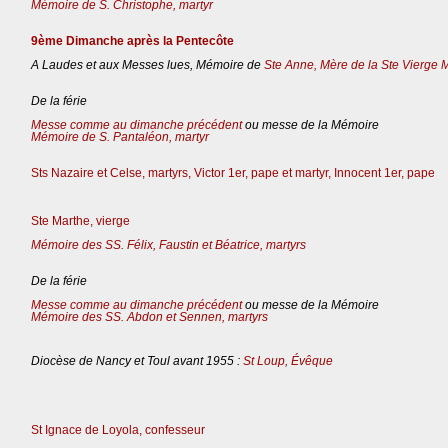
Mémoire de S. Christophe, martyr
9ème Dimanche après la Pentecôte
A Laudes et aux Messes lues, Mémoire de
Ste Anne, Mère de la Ste Vierge 
De la férie
Messe comme au dimanche précédent
ou messe de la Mémoire
Mémoire de S. Pantaléon, martyr
Sts Nazaire et Celse, martyrs, Victor 1er, pape et martyr, Innocent 1er, pape
Ste Marthe, vierge
Mémoire des SS. Félix, Faustin et Béatrice, martyrs
De la férie
Messe comme au dimanche précédent
ou messe de la Mémoire
Mémoire des SS. Abdon et Sennen, martyrs
Diocèse de Nancy et Toul avant 1955 :
St Loup, Évêque
St Ignace de Loyola, confesseur