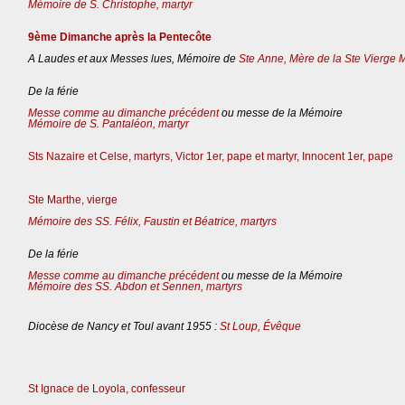
Mémoire de S. Christophe, martyr
9ème Dimanche après la Pentecôte
A Laudes et aux Messes lues, Mémoire de
Ste Anne, Mère de la Ste Vierge 
De la férie
Messe comme au dimanche précédent
ou messe de la Mémoire
Mémoire de S. Pantaléon, martyr
Sts Nazaire et Celse, martyrs, Victor 1er, pape et martyr, Innocent 1er, pape
Ste Marthe, vierge
Mémoire des SS. Félix, Faustin et Béatrice, martyrs
De la férie
Messe comme au dimanche précédent
ou messe de la Mémoire
Mémoire des SS. Abdon et Sennen, martyrs
Diocèse de Nancy et Toul avant 1955 :
St Loup, Évêque
St Ignace de Loyola, confesseur