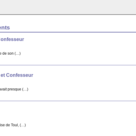
ents
Confesseur
re de son (…)
 et Confesseur
avait presque (…)
ise de Toul, (…)