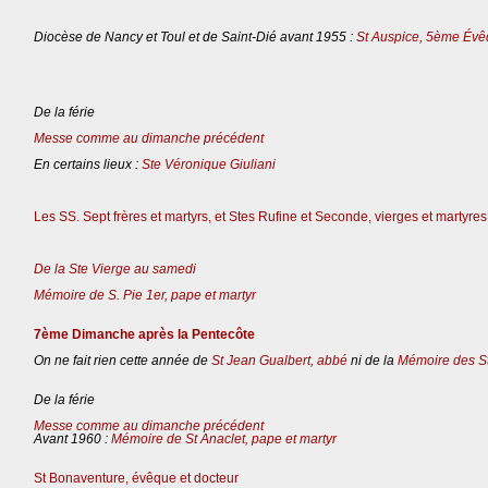
Diocèse de Nancy et Toul et de Saint-Dié avant 1955 :
St Auspice, 5ème Évê
De la férie
Messe comme au dimanche précédent
En certains lieux :
Ste Véronique Giuliani
Les SS. Sept frères et martyrs, et Stes Rufine et Seconde, vierges et martyres
De la Ste Vierge au samedi
Mémoire de S. Pie 1er, pape et martyr
7ème Dimanche après la Pentecôte
On ne fait rien cette année de
St Jean Gualbert, abbé
ni de la
Mémoire des St
De la férie
Messe comme au dimanche précédent
Avant 1960 :
Mémoire de St Anaclet, pape et martyr
St Bonaventure, évêque et docteur