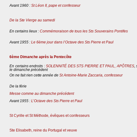
Avant 1960 :
St Léon II, pape et confesseur
De la Ste Vierge au samedi
En certains lieux :
Commémoraison de tous les Sts Souverains Pontifes
Avant 1955 :
Le 6ème jour dans l’Octave des Sts Pierre et Paul
6ème Dimanche après la Pentecôte
En certains endroits :
SOLENNITÉ DES STS PIERRE ET PAUL, APÔTRES
,
le dimanche précédent
On ne fait rien cette année de
St Antoine-Marie Zaccaria, confesseur
De la férie
Messe comme au dimanche précédent
Avant 1955 :
L’Octave des Sts Pierre et Paul
St Cyrille et St Méthode, évêques et confesseurs
Ste Elisabeth, reine du Portugal et veuve