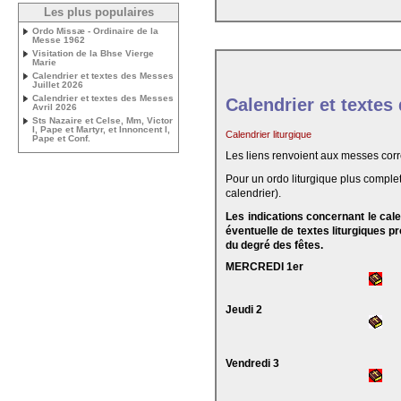
Les plus populaires
Ordo Missæ - Ordinaire de la
Messe 1962
Visitation de la Bhse Vierge
Marie
Calendrier et textes des Messes
Juillet 2026
Calendrier et textes des Messes
Calendrier et textes
Avril 2026
Sts Nazaire et Celse, Mm, Victor
I, Pape et Martyr, et Innoncent I,
Calendrier liturgique
Pape et Conf.
Les liens renvoient aux messes cor
Pour un ordo liturgique plus complet
calendrier).
Les indications concernant le cal
éventuelle de textes liturgiques 
du degré des fêtes.
MERCREDI 1er
Jeudi 2
Vendredi 3