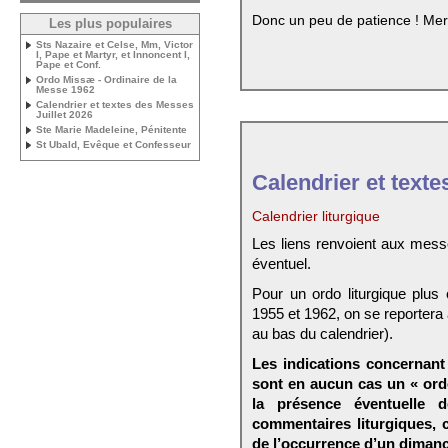
Donc un peu de patience ! Mer
Les plus populaires
Sts Nazaire et Celse, Mm, Victor
I, Pape et Martyr, et Innoncent I,
Pape et Conf.
Ordo Missæ - Ordinaire de la
Messe 1962
Calendrier et textes des Messes
Juillet 2026
Ste Marie Madeleine, Pénitente
St Ubald, Evêque et Confesseur
Calendrier et texte
Calendrier liturgique
Les liens renvoient aux mess
éventuel.
Pour un ordo liturgique plus
1955 et 1962, on se reportera
au bas du calendrier).
Les indications concernant 
sont en aucun cas un « ord
la présence éventuelle 
commentaires liturgiques,
de l’occurrence d’un dimanc