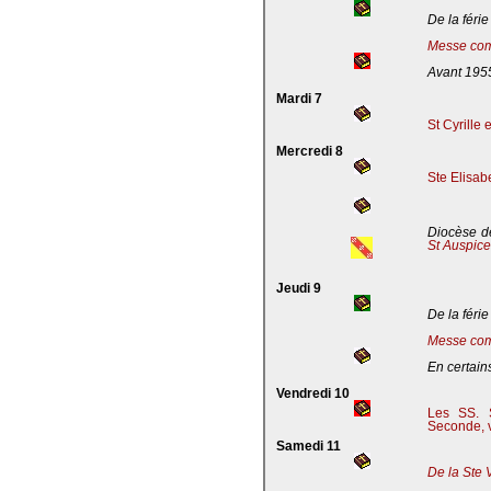
De la férie
Messe com
Avant 195
Mardi 7
St Cyrille
Mercredi 8
Ste Elisab
Diocèse de
St Auspic
Jeudi 9
De la férie
Messe com
En certains
Vendredi 10
Les SS. S
Seconde, v
Samedi 11
De la Ste 