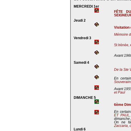
MERCREDI 1er
FÊTE D
SEIGNEU
Jeudi 2
Visitation
Mémoire de
Vendredi 3
St Irénée,
Avant 196
Samedi 4
De la Ste 
En certai
Souverains
Avant 195
et Paul
DIMANCHE 5
6ème Dima
En certain
ET PAUL
dimanche 
On ne fa
Zaccaria, 
Lundi 6