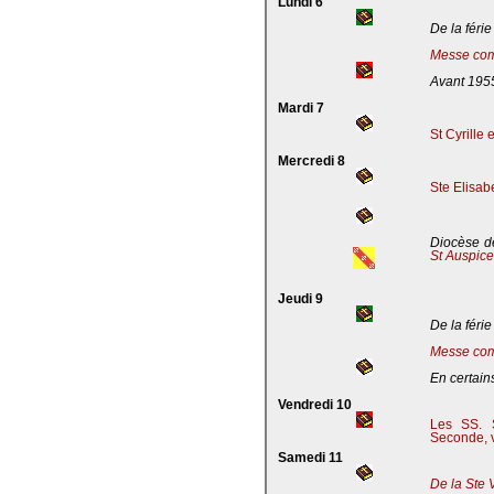
Lundi 6
De la férie
Messe com
Avant 195
Mardi 7
St Cyrille
Mercredi 8
Ste Elisab
Diocèse de
St Auspic
Jeudi 9
De la férie
Messe com
En certains
Vendredi 10
Les SS. S
Seconde, v
Samedi 11
De la Ste 