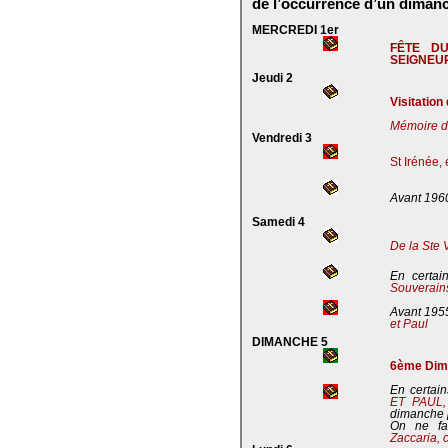
de l’occurrence d’un dimanc
MERCREDI 1er
FÊTE D
SEIGNEU
Jeudi 2
Visitation
Mémoire de
Vendredi 3
St Irénée,
Avant 196
Samedi 4
De la Ste 
En certai
Souverains
Avant 195
et Paul
DIMANCHE 5
6ème Dima
En certain
ET PAUL
dimanche 
On ne fa
Zaccaria, 