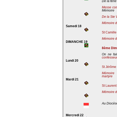
De la férie
Messe co
Mémoire
De la Ste 
Mémoire de
Samedi 18
St Camille
Mémoire de
DIMANCHE 19
8ème Dima
On ne fai
confesseu
Lundi 20
St Jérôme 
Mémoire 
martyre
Mardi 21
St Laurent
Mémoire d
Au Diocès
Mercredi 22