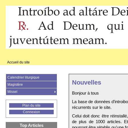
Accueil du site
Calendrier liturgique
Nouvelles
Magistère
Missel
Bonjour à tous
La base de données d’introib
Plan du site
récurrents sur le site.
Connexion
Celui doit donc être réinstall
de plus de 1000 articles. E
Top Articles
pourront être rétablis qu’une fo