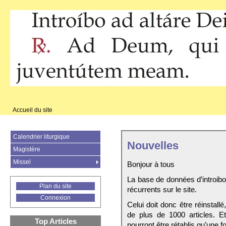
Accueil du site
Calendrier liturgique
Nouvelles
Magistère
Missel
Bonjour à tous
La base de données d’introib
Plan du site
récurrents sur le site.
Connexion
Celui doit donc être réinstall
de plus de 1000 articles. E
Top Articles
pourront être rétablis qu’une fo