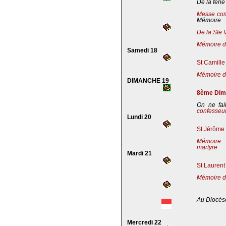
De la férie
Messe co
Mémoire
De la Ste 
Mémoire de
Samedi 18
St Camille
Mémoire de
DIMANCHE 19
8ème Dima
On ne fai
confesseu
Lundi 20
St Jérôme 
Mémoire 
martyre
Mardi 21
St Laurent
Mémoire d
Au Diocès
Mercredi 22