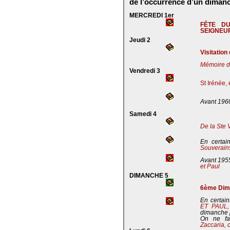
de l’occurrence d’un dimanc
MERCREDI 1er
FÊTE D
SEIGNEU
Jeudi 2
Visitation
Mémoire de
Vendredi 3
St Irénée,
Avant 196
Samedi 4
De la Ste 
En certai
Souverains
Avant 195
et Paul
DIMANCHE 5
6ème Dima
En certain
ET PAUL
dimanche 
On ne fa
Zaccaria, 