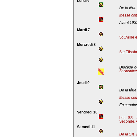
Lundi 6
De la férie
Messe com
Avant 195
Mardi 7
St Cyrille
Mercredi 8
Ste Elisab
Diocèse de
St Auspic
Jeudi 9
De la férie
Messe com
En certains
Vendredi 10
Les SS. S
Seconde, v
Samedi 11
De la Ste 