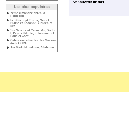
Se souvenir de moi
Les plus populaires
7ème dimanche après la
Pentecôte
Les Sts sept Frères, Mm, et
Rufine et Seconde, Vierges et
Mm
Sts Nazaire et Celse, Mm, Victor
I, Pape et Martyr, et Innoncent I,
Pape et Conf.
Calendrier et textes des Messes
Juillet 2026
Ste Marie Madeleine, Pénitente