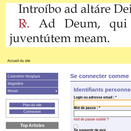
Accueil du site
Se connecter comme 
Calendrier liturgique
Magistère
Identifiants personne
Missel
Login ou adresse email :
*
Plan du site
Mot de passe :
*
Connexion
mot de passe oublié ?
Top Articles
Se souvenir de moi