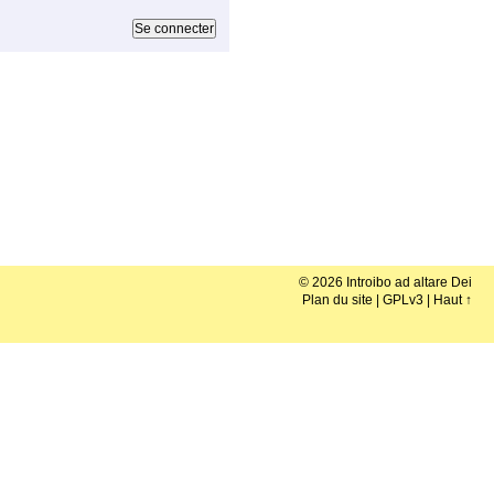
© 2026 Introibo ad altare Dei
Plan du site
|
GPLv3
|
Haut ↑