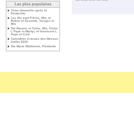
Les plus populaires
7ème dimanche après la
Pentecôte
Les Sts sept Frères, Mm, et
Rufine et Seconde, Vierges et
Mm
Sts Nazaire et Celse, Mm, Victor
I, Pape et Martyr, et Innoncent I,
Pape et Conf.
Calendrier et textes des Messes
Juillet 2026
Ste Marie Madeleine, Pénitente