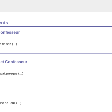
ents
Confesseur
re de son (…)
 et Confesseur
avait presque (…)
ise de Toul, (…)