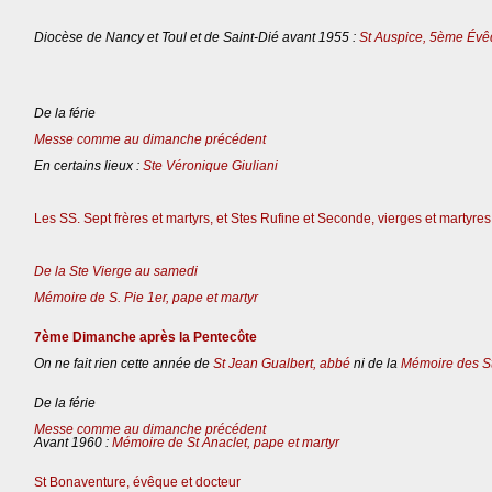
Diocèse de Nancy et Toul et de Saint-Dié avant 1955 :
St Auspice, 5ème Évê
De la férie
Messe comme au dimanche précédent
En certains lieux :
Ste Véronique Giuliani
Les SS. Sept frères et martyrs, et Stes Rufine et Seconde, vierges et martyres
De la Ste Vierge au samedi
Mémoire de S. Pie 1er, pape et martyr
7ème Dimanche après la Pentecôte
On ne fait rien cette année de
St Jean Gualbert, abbé
ni de la
Mémoire des St
De la férie
Messe comme au dimanche précédent
Avant 1960 :
Mémoire de St Anaclet, pape et martyr
St Bonaventure, évêque et docteur