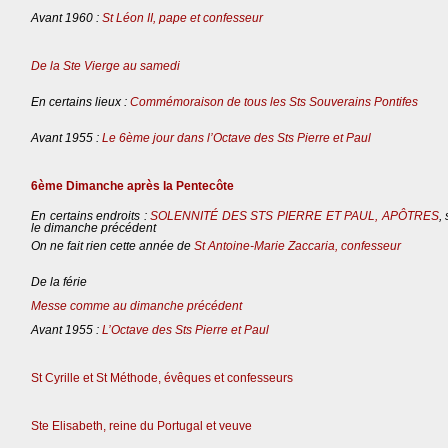
Avant 1960 :
St Léon II, pape et confesseur
De la Ste Vierge au samedi
En certains lieux :
Commémoraison de tous les Sts Souverains Pontifes
Avant 1955 :
Le 6ème jour dans l’Octave des Sts Pierre et Paul
6ème Dimanche après la Pentecôte
En certains endroits :
SOLENNITÉ DES STS PIERRE ET PAUL, APÔTRES
,
le dimanche précédent
On ne fait rien cette année de
St Antoine-Marie Zaccaria, confesseur
De la férie
Messe comme au dimanche précédent
Avant 1955 :
L’Octave des Sts Pierre et Paul
St Cyrille et St Méthode, évêques et confesseurs
Ste Elisabeth, reine du Portugal et veuve