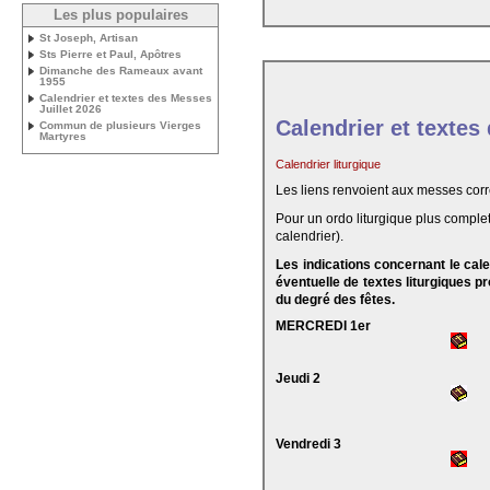
Les plus populaires
St Joseph, Artisan
Sts Pierre et Paul, Apôtres
Dimanche des Rameaux avant
1955
Calendrier et textes des Messes
Juillet 2026
Calendrier et textes
Commun de plusieurs Vierges
Martyres
Calendrier liturgique
Les liens renvoient aux messes cor
Pour un ordo liturgique plus complet
calendrier).
Les indications concernant le cal
éventuelle de textes liturgiques 
du degré des fêtes.
MERCREDI 1er
Jeudi 2
Vendredi 3