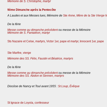
Mémoire de S. Christophe, martyr
9ème Dimanche après la Pentecôte
A Laudes et aux Messes lues, Mémoire de
Ste Anne, Mère de la Ste Vierge 
De la férie
Messe comme au dimanche précédent
ou messe de la Mémoire
Mémoire de S. Pantaléon, martyr
Sts Nazaire et Celse, martyrs, Victor 1er, pape et martyr, Innocent 1er, pape
Ste Marthe, vierge
Mémoire des SS. Félix, Faustin et Béatrice, martyrs
De la férie
Messe comme au dimanche précédent
ou messe de la Mémoire
Mémoire des SS. Abdon et Sennen, martyrs
Diocèse de Nancy et Toul avant 1955 :
St Loup, Évêque
St Ignace de Loyola, confesseur